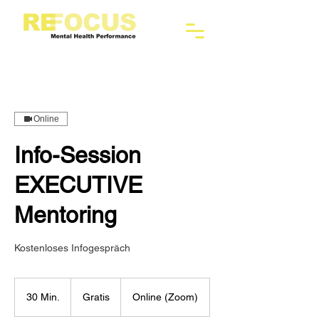
Online
Info-Session
EXECUTIVE
Mentoring
Kostenloses Infogespräch
Gratis
30 Min.
3
Gratis
Online (Zoom)
0